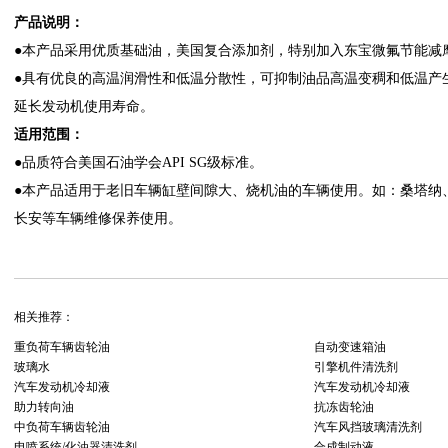
产品说明：
●本产品采用优质基础油，美国复合添加剂，特别加入东宝微氟节能减
●具有优良的高温润滑性和低温分散性，可抑制油品高温变稠和低温产
延长发动机使用寿命。
适用范围：
●品质符合美国石油学会API SG级标准。
●本产品适用于老旧车辆缸壁间隙大、烧机油的车辆使用。如：桑塔纳
长安等车辆维修保养使用。
相关推荐：
重负荷车辆齿轮油
自动变速箱油
玻璃水
引擎机件清洗剂
汽车发动机冷却液
汽车发动机冷却液
助力转向油
抗冻齿轮油
中负荷车辆齿轮油
汽车风挡玻璃清洗剂
电喷系统/化油器清洗剂
合成制动液